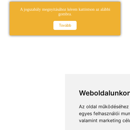
A jogszabály megnyitásához kérem kattintson az alábbi
gombra.
Tovább
Weboldalunkon
Az oldal működéséhez 
egyes felhasználói mun
valamint marketing cél