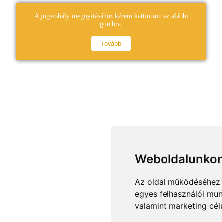
A jogszabály megnyitásához kérem kattintson az alábbi
gombra.
Tovább
Weboldalunkon
Az oldal működéséhez 
egyes felhasználói mun
valamint marketing cél