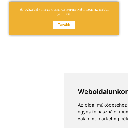
A jogszabály megnyitásához kérem kattintson az alábbi
gombra.
Tovább
Weboldalunkon
Az oldal működéséhez 
egyes felhasználói mun
valamint marketing cél