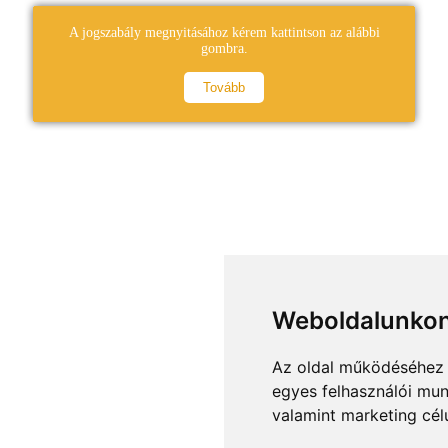
A jogszabály megnyitásához kérem kattintson az alábbi
gombra.
Tovább
Weboldalunkon
Az oldal működéséhez 
egyes felhasználói mun
valamint marketing cél