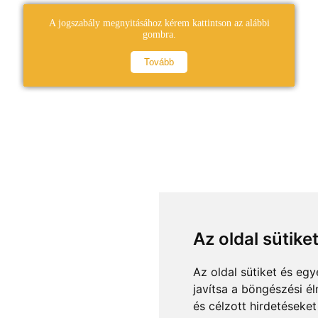
A jogszabály megnyitásához kérem kattintson az alábbi
gombra.
Tovább
Az oldal sütike
Az oldal sütiket és e
javítsa a böngészési é
és célzott hirdetéseket