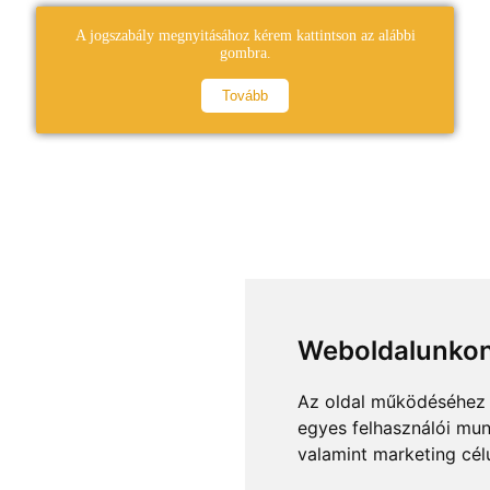
A jogszabály megnyitásához kérem kattintson az alábbi
gombra.
Tovább
Weboldalunkon
Az oldal működéséhez 
egyes felhasználói mun
valamint marketing cél