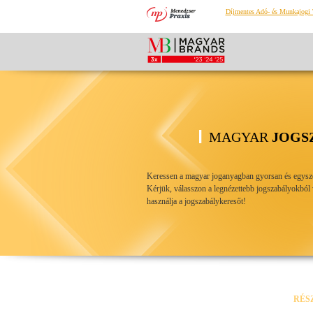
Díjmentes Adó- és Munkajogi 
MAGYAR
JOGS
Keressen a magyar joganyagban gyorsan és egysz
Kérjük, válasszon a legnézettebb jogszabályokból
használja a jogszabálykeresőt!
RÉS